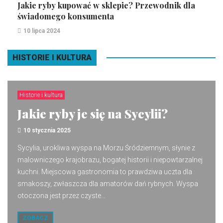
Jakie ryby kupować w sklepie? Przewodnik dla
świadomego konsumenta
10 lipca 2024
HISTORIE I KULTURA
Historie i kultura
Jakie ryby je się na Sycylii?
10 stycznia 2025
Sycylia, urokliwa wyspa na Morzu Śródziemnym, słynie z
malowniczego krajobrazu, bogatej historii i niepowtarzalnej
kuchni. Miejscowa gastronomia to prawdziwa uczta dla
smakoszy, zwłaszcza dla amatorów dań rybnych. Wyspa
otoczona jest przez czyste...
ZOBACZ