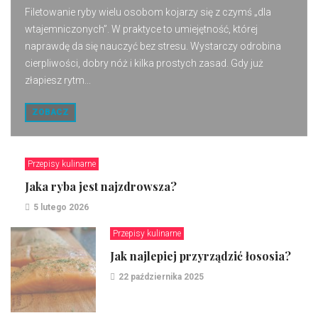
Filetowanie ryby wielu osobom kojarzy się z czymś „dla
wtajemniczonych”. W praktyce to umiejętność, której
naprawdę da się nauczyć bez stresu. Wystarczy odrobina
cierpliwości, dobry nóż i kilka prostych zasad. Gdy już
złapiesz rytm...
ZOBACZ
Przepisy kulinarne
Jaka ryba jest najzdrowsza?
5 lutego 2026
Przepisy kulinarne
Jak najlepiej przyrządzić łososia?
22 października 2025