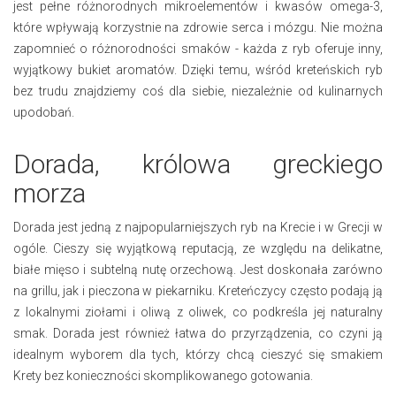
jest pełne różnorodnych mikroelementów i kwasów omega-3,
które wpływają korzystnie na zdrowie serca i mózgu. Nie można
zapomnieć o różnorodności smaków - każda z ryb oferuje inny,
wyjątkowy bukiet aromatów. Dzięki temu, wśród kreteńskich ryb
bez trudu znajdziemy coś dla siebie, niezależnie od kulinarnych
upodobań.
Dorada, królowa greckiego
morza
Dorada jest jedną z najpopularniejszych ryb na Krecie i w Grecji w
ogóle. Cieszy się wyjątkową reputacją, ze względu na delikatne,
białe mięso i subtelną nutę orzechową. Jest doskonała zarówno
na grillu, jak i pieczona w piekarniku. Kreteńczycy często podają ją
z lokalnymi ziołami i oliwą z oliwek, co podkreśla jej naturalny
smak. Dorada jest również łatwa do przyrządzenia, co czyni ją
idealnym wyborem dla tych, którzy chcą cieszyć się smakiem
Krety bez konieczności skomplikowanego gotowania.