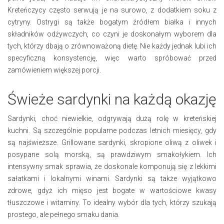
Kreteńczycy często serwują je na surowo, z dodatkiem soku z
cytryny. Ostrygi są także bogatym źródłem białka i innych
składników odżywczych, co czyni je doskonałym wyborem dla
tych, którzy dbają o zrównoważoną dietę. Nie każdy jednak lubi ich
specyficzną konsystencję, więc warto spróbować przed
zamówieniem większej porcji.
Świeże sardynki na każdą okazję
Sardynki, choć niewielkie, odgrywają dużą rolę w kreteńskiej
kuchni. Są szczególnie popularne podczas letnich miesięcy, gdy
są najświeższe. Grillowane sardynki, skropione oliwą z oliwek i
posypane solą morską, są prawdziwym smakołykiem. Ich
intensywny smak sprawia, że doskonale komponują się z lekkimi
sałatkami i lokalnymi winami. Sardynki są także wyjątkowo
zdrowe, gdyż ich mięso jest bogate w wartościowe kwasy
tłuszczowe i witaminy. To idealny wybór dla tych, którzy szukają
prostego, ale pełnego smaku dania.