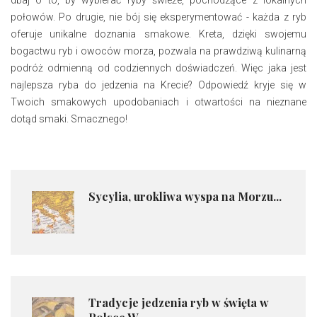
dbaj o to, by wybierać ryby świeże, pochodzące z lokalnych
połowów. Po drugie, nie bój się eksperymentować - każda z ryb
oferuje unikalne doznania smakowe. Kreta, dzięki swojemu
bogactwu ryb i owoców morza, pozwala na prawdziwą kulinarną
podróż odmienną od codziennych doświadczeń. Więc jaka jest
najlepsza ryba do jedzenia na Krecie? Odpowiedź kryje się w
Twoich smakowych upodobaniach i otwartości na nieznane
dotąd smaki. Smacznego!
Sycylia, urokliwa wyspa na Morzu...
Tradycje jedzenia ryb w święta w