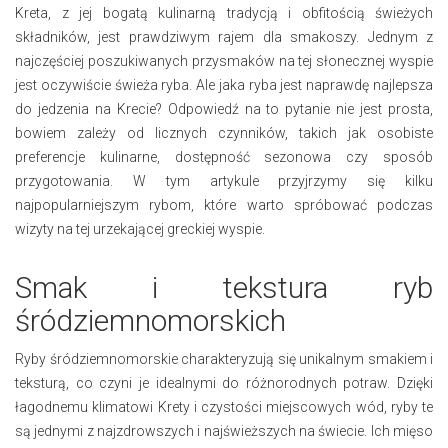
Kreta, z jej bogatą kulinarną tradycją i obfitością świeżych
składników, jest prawdziwym rajem dla smakoszy. Jednym z
najczęściej poszukiwanych przysmaków na tej słonecznej wyspie
jest oczywiście świeża ryba. Ale jaka ryba jest naprawdę najlepsza
do jedzenia na Krecie? Odpowiedź na to pytanie nie jest prosta,
bowiem zależy od licznych czynników, takich jak osobiste
preferencje kulinarne, dostępność sezonowa czy sposób
przygotowania. W tym artykule przyjrzymy się kilku
najpopularniejszym rybom, które warto spróbować podczas
wizyty na tej urzekającej greckiej wyspie.
Smak i tekstura ryb
śródziemnomorskich
Ryby śródziemnomorskie charakteryzują się unikalnym smakiem i
teksturą, co czyni je idealnymi do różnorodnych potraw. Dzięki
łagodnemu klimatowi Krety i czystości miejscowych wód, ryby te
są jednymi z najzdrowszych i najświeższych na świecie. Ich mięso