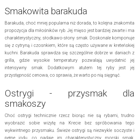
Smakowita barakuda
Barakuda, choć mniej popularna niż dorada, to kolejna znakomita
propozycja dla miłośników ryb. Jej mięso jest bardziej zwarte i ma
charakterystyczny, słodkawo-słony smak. Doskonale komponuje
się z cytryną i czosnkiem, które są często używane w kreteńskiej
kuchni. Barakuda sprawdza się szczególnie dobrze w daniach z
grilla, gdzie wysokie temperatury pozwalają uwydatnić jej
intensywny smak. Dodatkowym atutem tej ryby jest jej
przystępność cenowa, co sprawia, że warto po nią sięgnąć.
Ostrygi - przysmak dla
smakoszy
Choć ostrygi technicznie rzecz biorąc nie są rybami, trudno
wyobrazić sobie wizytę na Krecie bez spróbowania tego
wykwintnego przysmaku. Świeże ostrygi są niezwykle soczyste i
pełne jodu, co nadaje im charakterystyczny morski smak.