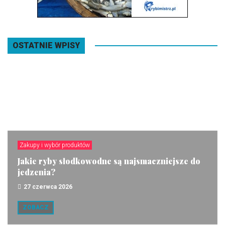
OSTATNIE WPISY
Zakupy i wybór produktów
Jakie ryby słodkowodne są najsmaczniejsze do
jedzenia?
27 czerwca 2026
ZOBACZ